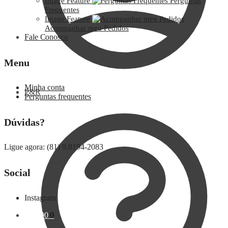
Image Feature
Perguntas
Frequentes
Image Feature
Acompanhar meu Pedidos
Fale Conosco
Menu
Minha conta
P&R
Perguntas frequentes
Dúvidas?
Ligue agora: (81) 9.8194-2083
Social
Instagram
R$
0,00
0