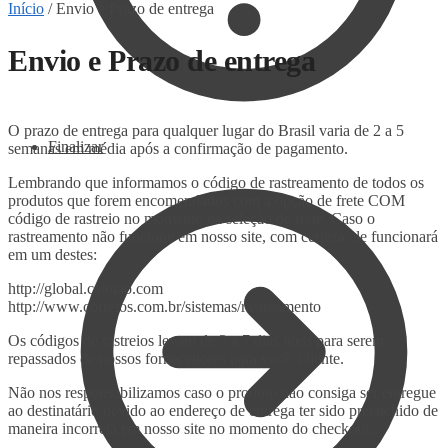
Início
/
Envio e Prazo de entrega
Envio e Prazo de entrega
O prazo de entrega para qualquer lugar do Brasil varia de 2 a 5
Finalizar
semanas em média após a confirmação de pagamento.
Lembrando que informamos o código de rastreamento de todos os
produtos que forem encomendados com a opção de frete COM
código de rastreio no momento da seleção de frete. Caso o
rastreamento não funcione em nosso site, com certeza ele funcionará
em um destes:
http://global.cainiao.com
http://www.correios.com.br/sistemas/rastreamento
Os códigos de rastreios levam de 3 a 7 dias úteis para serem
repassados de nossos fornecedores para você, cliente.
Não nos responsabilizamos caso o produto não consiga ser entregue
ao destinatário devido ao endereço de entrega ter sido preenchido de
maneira incorreta em nosso site no momento do checkout.