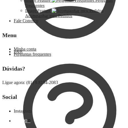
Image Feature
Perguntas
Frequentes
Image Feature
Acompanhar meu Pedidos
Fale Conosco
Menu
Minha conta
P&R
Perguntas frequentes
Dúvidas?
Ligue agora: (81) 9.8194-2083
Social
Instagram
R$
0,00
0