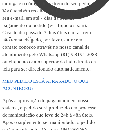
entrega e o código de rastreio do seu pedido.
Você também recebe o código de rastreio no
seu e-mail, em até 7 dias da data de
pagamento do pedido (verifique o spam).
Caso tenha passado 7 dias úteis e o rastreio
R$
0,00
0
não tenha chegado, por favor, entre em
contato conosco através no nosso canal de
atendimento pelo Whatsapp (81) 9.8194-2083
ou clique no canto superior do lado direito da
tela para ser direcionado automaticamente.
MEU PEDIDO ESTÁ ATRASADO. O QUE
ACONTECEU?
Após a aprovação do pagamento em nosso
sistema, o pedido será produzido em processo
de manipulação que leva de 24h à 48h úteis.
Após o suplemento ser manipulado, o pedido
será enviado pelos Correios (PAC/SEDEX).