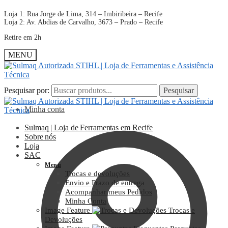
Loja 1: Rua Jorge de Lima, 314 – Imbiribeira – Recife
Loja 2: Av. Abdias de Carvalho, 3673 – Prado – Recife
Retire em 2h
MENU
Pesquisar por:
Pesquisar por:
Pesquisar
Pesquisar
Minha conta
Sulmaq | Loja de Ferramentas em Recife
Sobre nós
Loja
SAC
Menu
Trocas e devoluções
Envio e Prazo de entrega
Acompanhar meus Pedidos
Minha Conta
Image Feature
Trocas e
Devoluções