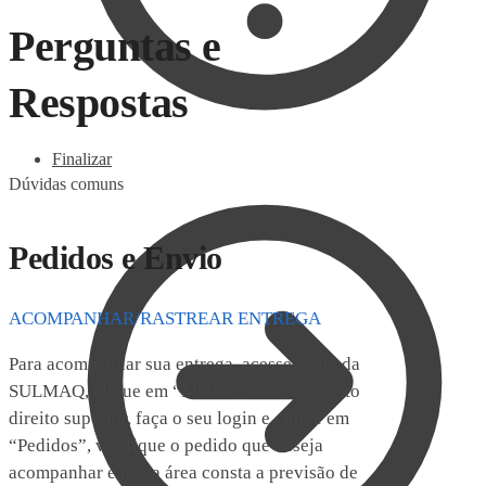
Perguntas e
Respostas
Finalizar
Dúvidas comuns
Pedidos e Envio
ACOMPANHAR/RASTREAR ENTREGA
Para acompanhar sua entrega, acesse o site da
SULMAQ, clique em “Minha Conta” no canto
direito superior, faça o seu login e clique em
“Pedidos”, verifique o pedido que deseja
acompanhar e nesta área consta a previsão de