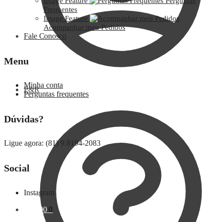
Image Feature
Perguntas
Frequentes
Image Feature
Acompanhar meu Pedidos
Fale Conosco
Menu
Minha conta
P&R
Perguntas frequentes
Dúvidas?
Ligue agora: (81) 9.8194-2083
Social
Instagram
R$
0,00
0