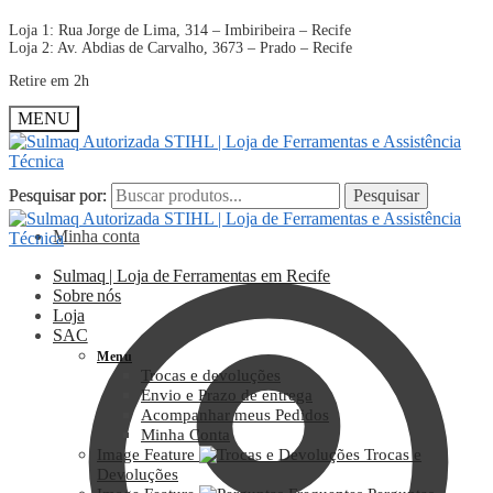
Loja 1: Rua Jorge de Lima, 314 – Imbiribeira – Recife
Loja 2: Av. Abdias de Carvalho, 3673 – Prado – Recife
Retire em 2h
MENU
Pesquisar por:
Pesquisar por:
Pesquisar
Pesquisar
Minha conta
Sulmaq | Loja de Ferramentas em Recife
Sobre nós
Loja
SAC
Menu
Trocas e devoluções
Envio e Prazo de entrega
Acompanhar meus Pedidos
Minha Conta
Image Feature
Trocas e
Devoluções