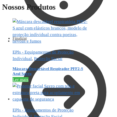
Nossos Produtos
Finalizar
EPIs - Equipamentos de Proteção
Individual
,
Proteção Facial
Máscara Descartável Respirador PFF2-S
Azul Sayro
Ler mais
EPIs - Equipamentos de Proteção
Individual
,
Proteção Facial