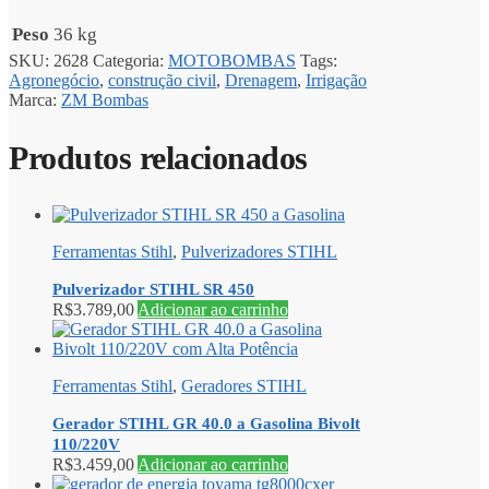
Peso
36 kg
SKU:
2628
Categoria:
MOTOBOMBAS
Tags:
Agronegócio
,
construção civil
,
Drenagem
,
Irrigação
Marca:
ZM Bombas
Produtos relacionados
Ferramentas Stihl
,
Pulverizadores STIHL
Pulverizador STIHL SR 450
R$
3.789,00
Adicionar ao carrinho
Ferramentas Stihl
,
Geradores STIHL
Gerador STIHL GR 40.0 a Gasolina Bivolt
110/220V
R$
3.459,00
Adicionar ao carrinho