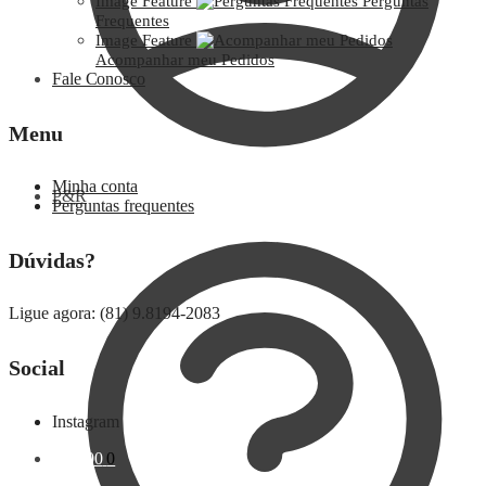
Image Feature
Perguntas
Frequentes
Image Feature
Acompanhar meu Pedidos
Fale Conosco
Menu
Minha conta
P&R
Perguntas frequentes
Dúvidas?
Ligue agora: (81) 9.8194-2083
Social
Instagram
R$
0,00
0