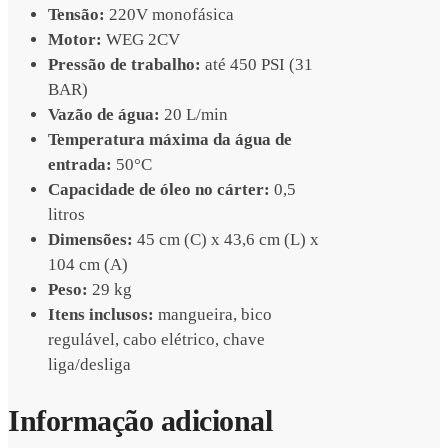
Tensão:
220V monofásica
Motor:
WEG 2CV
Pressão de trabalho:
até 450 PSI (31
BAR)
Vazão de água:
20 L/min
Temperatura máxima da água de
entrada:
50°C
Capacidade de óleo no cárter:
0,5
litros
Dimensões:
45 cm (C) x 43,6 cm (L) x
104 cm (A)
Peso:
29 kg
Itens inclusos:
mangueira, bico
regulável, cabo elétrico, chave
liga/desliga
Informação adicional