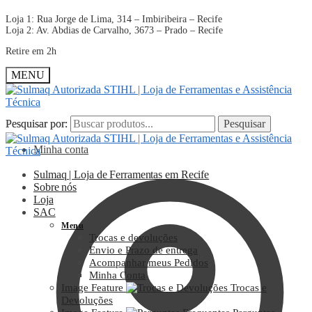
Loja 1: Rua Jorge de Lima, 314 – Imbiribeira – Recife
Loja 2: Av. Abdias de Carvalho, 3673 – Prado – Recife
Retire em 2h
MENU
Pesquisar por:
Pesquisar por:
Pesquisar
Pesquisar
Minha conta
Sulmaq | Loja de Ferramentas em Recife
Sobre nós
Loja
SAC
Menu
Trocas e devoluções
Envio e Prazo de entrega
Acompanhar meus Pedidos
Minha Conta
Image Feature
Trocas e
Devoluções