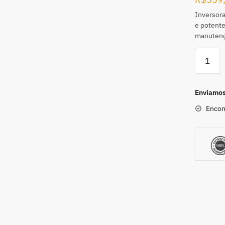
Inversor
e potente
manutençã
Enviamos 
Encom