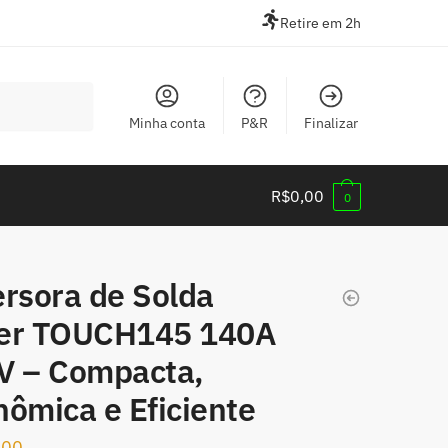
Retire em 2h
Minha conta
P&R
Finalizar
R$
0,00
0
ersora de Solda
er TOUCH145 140A
V – Compacta,
ômica e Eficiente
,00