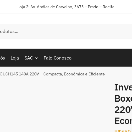
Loja 2: Av. Abdias de Carvalho, 3673 – Prado – Recife
nós
Loja
SAC
Fale Conosco
 TOUCH145 140A 220V – Compacta, Econômica e Eficiente
Inv
Box
220
Econ
R$
559