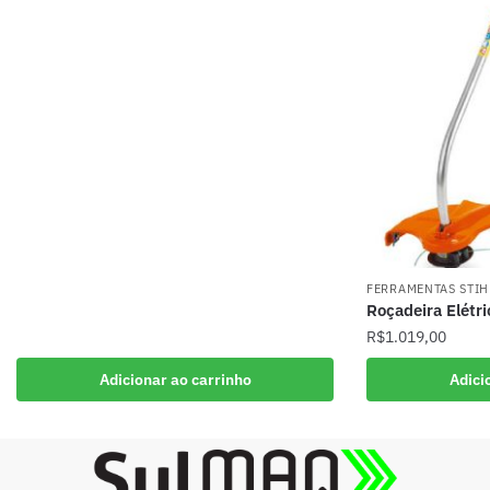
FERRAMENTAS STIH
Roçadeira Elétr
R$
1.019,00
Adicionar ao carrinho
Adici