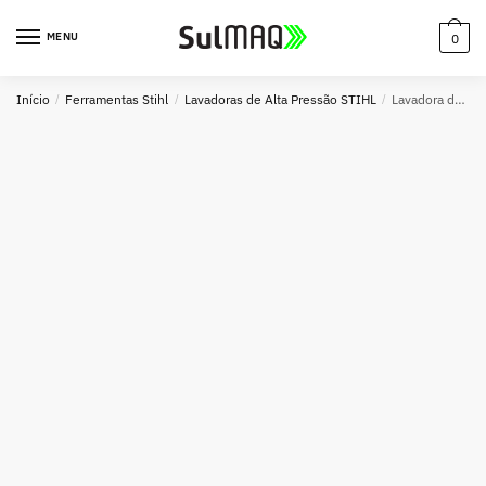
MENU
0
Início
/
Ferramentas Stihl
/
Lavadoras de Alta Pressão STIHL
/
Lavadora de Alta Pressão STIHL REA 100 PLUS – Eficiência, Design Compacto e Alto Rendimento