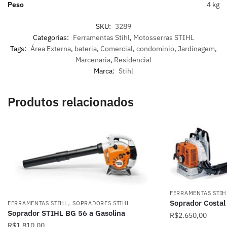
Peso
4 kg
SKU:
3289
Categorias:
Ferramentas Stihl
,
Motosserras STIHL
Tags:
Área Externa
,
bateria
,
Comercial
,
condominio
,
Jardinagem
,
Marcenaria
,
Residencial
Marca:
Stihl
Produtos relacionados
FERRAMENTAS STIH
,
Soprador Costal
FERRAMENTAS STIHL
SOPRADORES STIHL
Soprador STIHL BG 56 a Gasolina
R$
2.650,00
R$
1.810,00