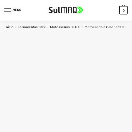
MENU
0
Início
/
Ferramentas Stihl
/
Motosserras STIHL
/
Motosserra à Bateria Stihl MSA 60 C-B 1/4″P