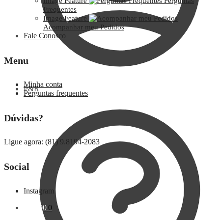
Image Feature
Perguntas
Frequentes
Image Feature
Acompanhar meu Pedidos
Fale Conosco
Menu
Minha conta
P&R
Perguntas frequentes
Dúvidas?
Ligue agora: (81) 9.8194-2083
Social
Instagram
R$
0,00
0