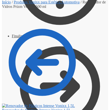
Início
/
Produtos Vonixx para Estética Automotiva
/
Restaurador de
Vidros Prizm Vonixx 500 ml
Finalizar