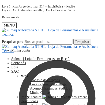
Loja 1: Rua Jorge de Lima, 314 – Imbiribeira – Recife
Loja 2: Av. Abdias de Carvalho, 3673 – Prado – Recife
Retire em 2h
MENU
Pesquisar por:
Pesquisar por:
Pesquisar
Pesquisar
Minha conta
Sulmaq | Loja de Ferramentas em Recife
Sobre nós
Loja
SAC
Menu
Trocas e devoluções
Envio e Prazo de entrega
Acompanhar meus Pedidos
Minha Conta
Image Feature
Trocas e
Devoluções