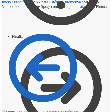
Início
/
Produtos Vonixx para Estética Automotiva
/
SiO2-Pro
Vonixx 500ml – Selante Spray com Sílica para Proteção de Pintura
Finalizar