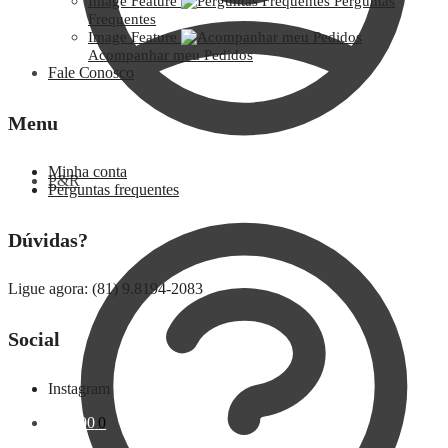
Image Feature
Perguntas
Frequentes
Image Feature
Acompanhar meu Pedidos
Fale Conosco
Menu
Minha conta
P&R
Perguntas frequentes
Dúvidas?
Ligue agora: (81) 9.8194-2083
Social
Instagram
R$
0,00
0