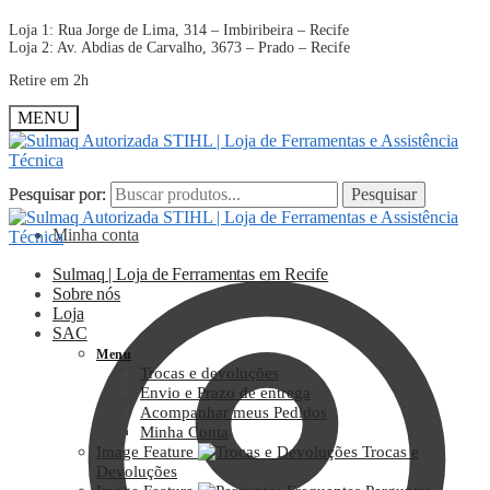
Loja 1: Rua Jorge de Lima, 314 – Imbiribeira – Recife
Loja 2: Av. Abdias de Carvalho, 3673 – Prado – Recife
Retire em 2h
MENU
Pesquisar por:
Pesquisar por:
Pesquisar
Pesquisar
Minha conta
Sulmaq | Loja de Ferramentas em Recife
Sobre nós
Loja
SAC
Menu
Trocas e devoluções
Envio e Prazo de entrega
Acompanhar meus Pedidos
Minha Conta
Image Feature
Trocas e
Devoluções