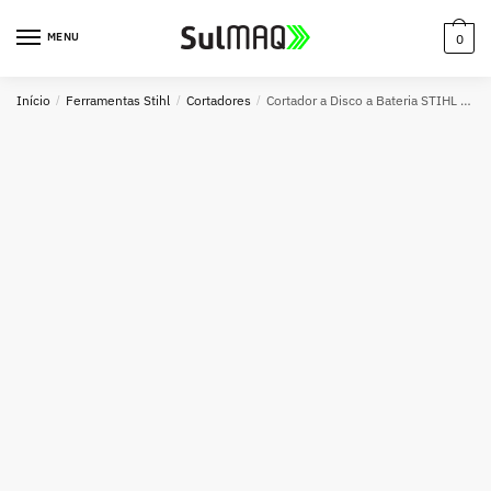
MENU
0
Início
/
Ferramentas Stihl
/
Cortadores
/
Cortador a Disco a Bateria STIHL TSA 230 230mm – Compacto, Leve e Sem Emissão