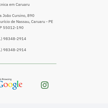
cnica em Caruaru
a João Cursino, 890
urício de Nassau, Caruaru - PE
P 55012-190
1) 98348-2914
1) 98348-2914