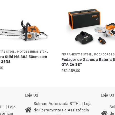
,
TAS STIHL
MOTOSSERRAS STIHL
,
FERRAMENTAS STIHL
PODADORES S
ra Stihl MS 382 50cm com
Podador de Galhos a Bateria 
e 36RS
GTA 26 SET
00
R$
1.159,00
Loja 02
Loja 03
Sulmaq Autorizada STIHL | Loja
HL | Loja
Su
de Ferramentas e Assistência
stência
de