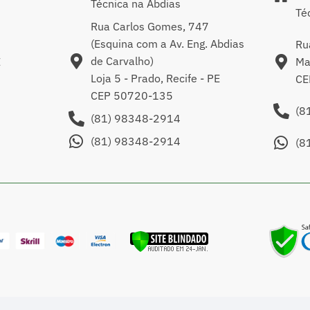
Técnica na Abdias
Té
Rua Carlos Gomes, 747
(Esquina com a Av. Eng. Abdias
Ru
de Carvalho)
E
Ma
Loja 5 - Prado, Recife - PE
CE
CEP 50720-135
(8
(81) 98348-2914
(81) 98348-2914
(8