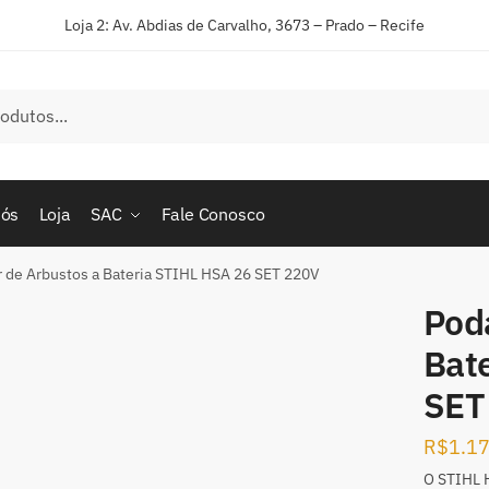
Loja 2: Av. Abdias de Carvalho, 3673 – Prado – Recife
nós
Loja
SAC
Fale Conosco
 de Arbustos a Bateria STIHL HSA 26 SET 220V
Pod
Bat
SET
R$
1.1
O STIHL H