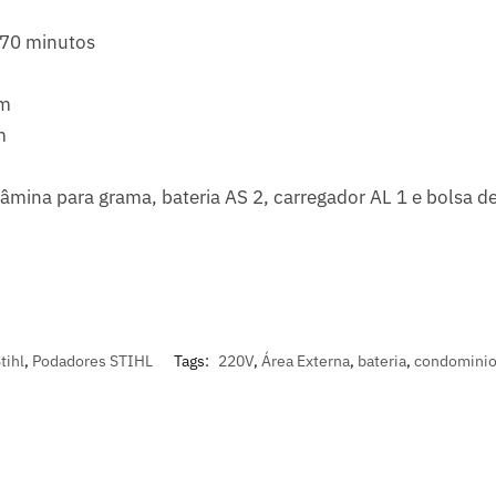
70 minutos
cm
m
lâmina para grama, bateria AS 2, carregador AL 1 e bolsa d
tihl
,
Podadores STIHL
Tags:
220V
,
Área Externa
,
bateria
,
condomini