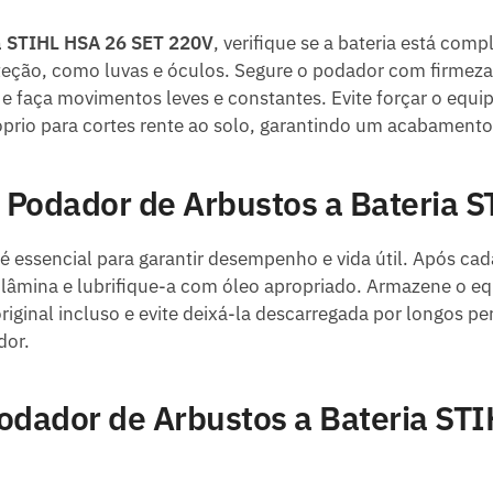
a STIHL HSA 26 SET 220V
, verifique se a bateria está com
oteção, como luvas e óculos. Segure o podador com firmez
e faça movimentos leves e constantes. Evite forçar o equi
óprio para cortes rente ao solo, garantindo um acabamento
 Podador de Arbustos a Bateria 
é essencial para garantir desempenho e vida útil. Após ca
a lâmina e lubrifique-a com óleo apropriado. Armazene o e
iginal incluso e evite deixá-la descarregada por longos pe
dor.
odador de Arbustos a Bateria ST