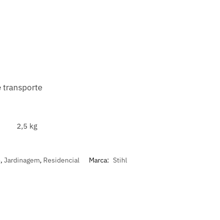
e transporte
2,5 kg
o
,
Jardinagem
,
Residencial
Marca:
Stihl