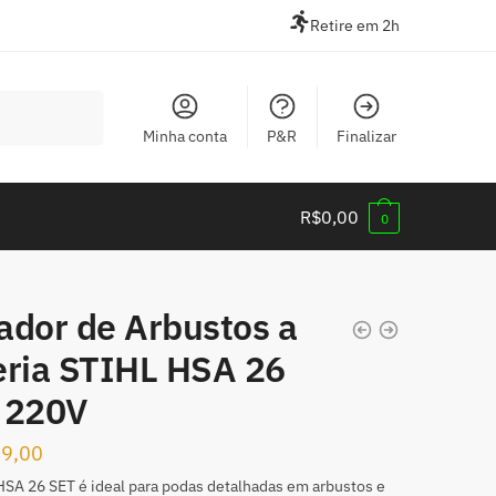
Retire em 2h
Minha conta
P&R
Finalizar
R$
0,00
0
ador de Arbustos a
eria STIHL HSA 26
 220V
79,00
SA 26 SET é ideal para podas detalhadas em arbustos e