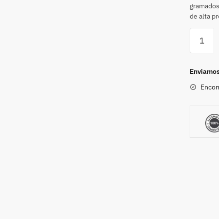
gramados,
de alta p
Enviamos 
Encom