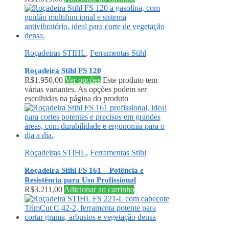
Roçadeiras STIHL
,
Ferramentas Stihl
Roçadeira Stihl FS 120
R$
1.950,00
Ver opções
Este produto tem
várias variantes. As opções podem ser
escolhidas na página do produto
Roçadeiras STIHL
,
Ferramentas Stihl
Roçadeira Stihl FS 161 – Potência e
Resistência para Uso Profissional
R$
3.211,00
Adicionar ao carrinho