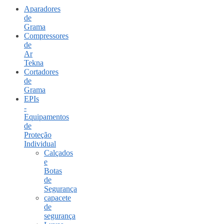
Aparadores
de
Grama
Compressores
de
Ar
Tekna
Cortadores
de
Grama
EPIs
-
Equipamentos
de
Proteção
Individual
Calçados
e
Botas
de
Segurança
capacete
de
segurança