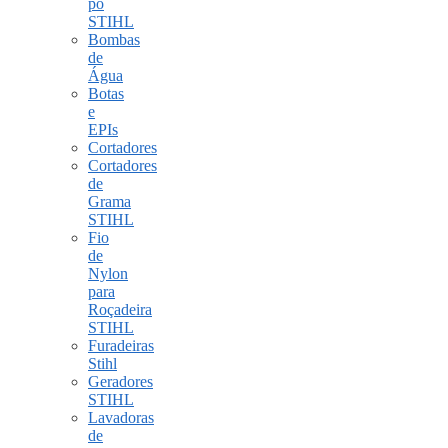
pó
STIHL
Bombas
de
Água
Botas
e
EPIs
Cortadores
Cortadores
de
Grama
STIHL
Fio
de
Nylon
para
Roçadeira
STIHL
Furadeiras
Stihl
Geradores
STIHL
Lavadoras
de