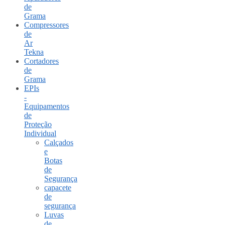
de
Grama
Compressores
de
Ar
Tekna
Cortadores
de
Grama
EPIs
-
Equipamentos
de
Proteção
Individual
Calçados
e
Botas
de
Segurança
capacete
de
segurança
Luvas
de