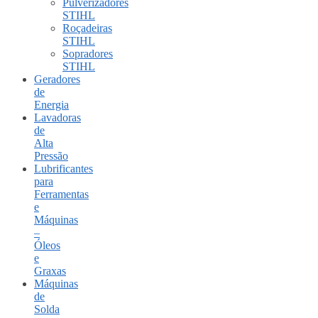
Pulverizadores
STIHL
Roçadeiras
STIHL
Sopradores
STIHL
Geradores
de
Energia
Lavadoras
de
Alta
Pressão
Lubrificantes
para
Ferramentas
e
Máquinas
–
Óleos
e
Graxas
Máquinas
de
Solda