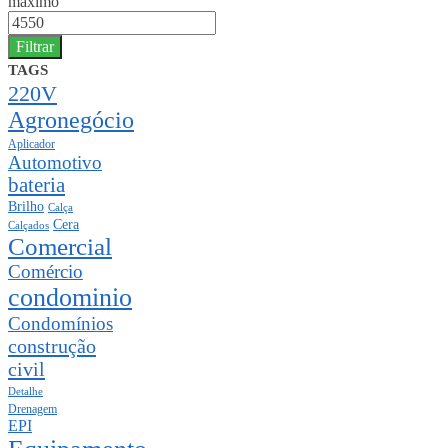
máximo
Filtrar
TAGS
220V
Agronegócio
Aplicador
Automotivo
bateria
Brilho
Calça
Cera
Calçados
Comercial
Comércio
condominio
Condomínios
construção
civil
Detalhe
Drenagem
EPI