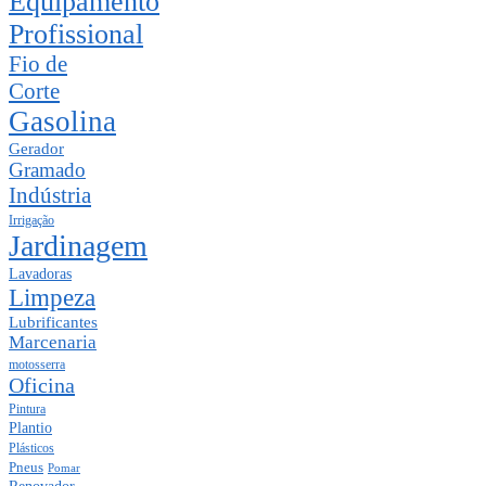
Equipamento
Profissional
Fio de
Corte
Gasolina
Gerador
Gramado
Indústria
Irrigação
Jardinagem
Lavadoras
Limpeza
Lubrificantes
Marcenaria
motosserra
Oficina
Pintura
Plantio
Plásticos
Pneus
Pomar