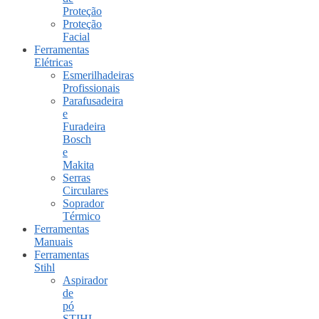
Proteção
Proteção
Facial
Ferramentas
Elétricas
Esmerilhadeiras
Profissionais
Parafusadeira
e
Furadeira
Bosch
e
Makita
Serras
Circulares
Soprador
Térmico
Ferramentas
Manuais
Ferramentas
Stihl
Aspirador
de
pó
STIHL