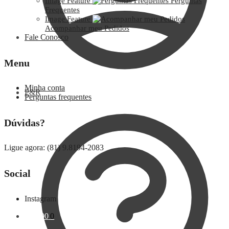
Image Feature
Perguntas
Frequentes
Image Feature
Acompanhar meu Pedidos
Fale Conosco
Menu
Minha conta
P&R
Perguntas frequentes
Dúvidas?
Ligue agora: (81) 9.8194-2083
Social
Instagram
R$
0,00
0