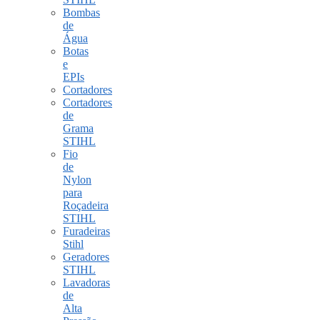
Bombas
de
Água
Botas
e
EPIs
Cortadores
Cortadores
de
Grama
STIHL
Fio
de
Nylon
para
Roçadeira
STIHL
Furadeiras
Stihl
Geradores
STIHL
Lavadoras
de
Alta