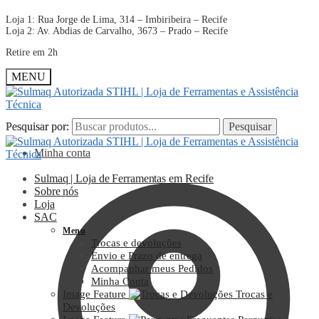
Loja 1: Rua Jorge de Lima, 314 – Imbiribeira – Recife
Loja 2: Av. Abdias de Carvalho, 3673 – Prado – Recife
Retire em 2h
MENU
Pesquisar por:
Pesquisar por:
Pesquisar
Pesquisar
Minha conta
Sulmaq | Loja de Ferramentas em Recife
Sobre nós
Loja
SAC
Menu
Trocas e devoluções
Envio e Prazo de entrega
Acompanhar meus Pedidos
Minha Conta
Image Feature
Trocas e
Devoluções