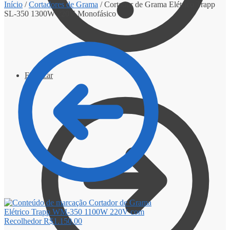
Início
/
Cortadores de Grama
/
Cortador de Grama Elétrico Trapp
SL-350 1300W 220V Monofásico
Finalizar
Cortador de Grama
Elétrico Trapp WM-350 1100W 220V com
Recolhedor
R$
1.150,00