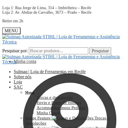
Loja 1: Rua Jorge de Lima, 314 – Imbiribeira – Recife
Loja 2: Av. Abdias de Carvalho, 3673 – Prado – Recife
Retire em 2h
MENU
Pesquisar por:
Pesquisar por:
Pesquisar
Pesquisar
Minha conta
Sulmaq | Loja de Ferramentas em Recife
Sobre nós
Loja
SAC
Menu
Trocas e devoluções
Envio e Prazo de entrega
Acompanhar meus Pedidos
Minha Conta
Image Feature
Trocas e
Devoluções