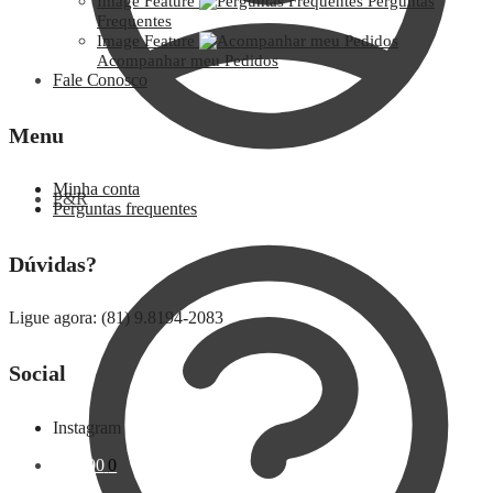
Image Feature
Perguntas
Frequentes
Image Feature
Acompanhar meu Pedidos
Fale Conosco
Menu
Minha conta
P&R
Perguntas frequentes
Dúvidas?
Ligue agora: (81) 9.8194-2083
Social
Instagram
R$
0,00
0