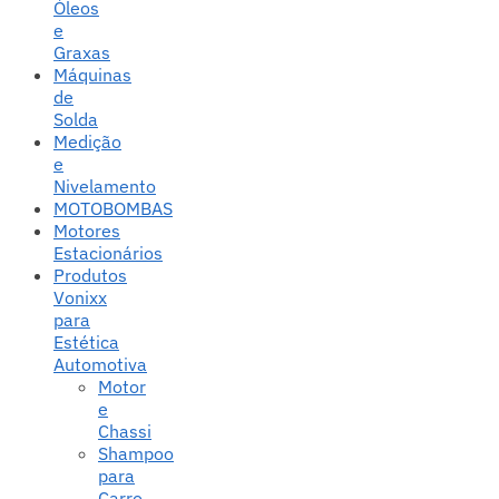
Óleos
e
Graxas
Máquinas
de
Solda
Medição
e
Nivelamento
MOTOBOMBAS
Motores
Estacionários
Produtos
Vonixx
para
Estética
Automotiva
Motor
e
Chassi
Shampoo
para
Carro