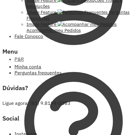
Image Feature
Trocas e
Devoluções
Image Feature
Perguntas
Frequentes
Image Feature
Acompanhar meu Pedidos
Fale Conosco
Menu
P&R
Minha conta
Perguntas frequentes
Dúvidas?
Ligue agora: (81) 9.8194-2083
Social
Instagram