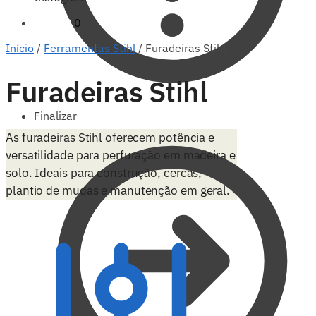
R$
0,00
0
Início
/
Ferramentas Stihl
/
Furadeiras Stihl
Furadeiras Stihl
Finalizar
As furadeiras Stihl oferecem potência e
versatilidade para perfuração em madeira e
solo. Ideais para construção, cercas,
plantio de mudas e manutenção em geral.