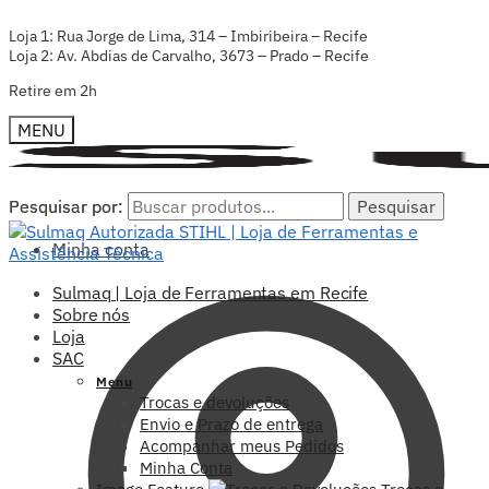
Loja 1: Rua Jorge de Lima, 314 – Imbiribeira – Recife
Loja 2: Av. Abdias de Carvalho, 3673 – Prado – Recife
Retire em 2h
MENU
Pesquisar por:
Pesquisar por:
Pesquisar
Pesquisar
Minha conta
Sulmaq | Loja de Ferramentas em Recife
Sobre nós
Loja
SAC
Menu
Trocas e devoluções
Envio e Prazo de entrega
Acompanhar meus Pedidos
Minha Conta