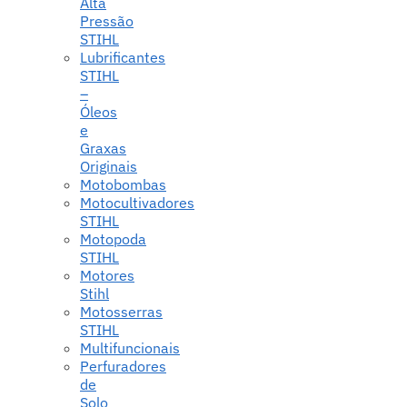
Alta
Pressão
STIHL
Lubrificantes
STIHL
–
Óleos
e
Graxas
Originais
Motobombas
Motocultivadores
STIHL
Motopoda
STIHL
Motores
Stihl
Motosserras
STIHL
Multifuncionais
Perfuradores
de
Solo