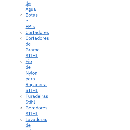
de
Água
Botas
e
EPIs
Cortadores
Cortadores
de
Grama
STIHL
Fio
de
Nylon
para
Roçadeira
STIHL
Furadeiras
Stihl
Geradores
STIHL
Lavadoras
de