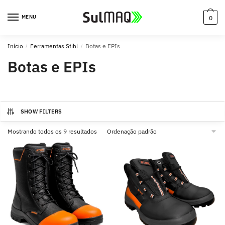
MENU
0
Início
/
Ferramentas Stihl
/
Botas e EPIs
Botas e EPIs
SHOW FILTERS
Mostrando todos os 9 resultados