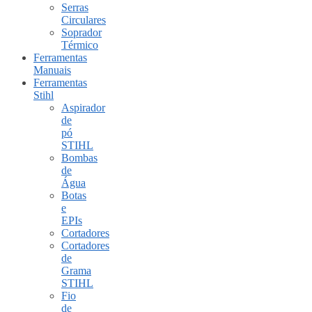
Serras
Circulares
Soprador
Térmico
Ferramentas
Manuais
Ferramentas
Stihl
Aspirador
de
pó
STIHL
Bombas
de
Água
Botas
e
EPIs
Cortadores
Cortadores
de
Grama
STIHL
Fio
de