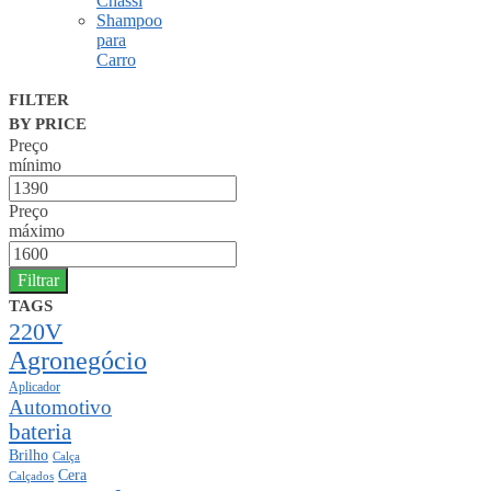
Chassi
Shampoo
para
Carro
FILTER
BY PRICE
Preço
mínimo
Preço
máximo
Filtrar
TAGS
220V
Agronegócio
Aplicador
Automotivo
bateria
Brilho
Calça
Cera
Calçados