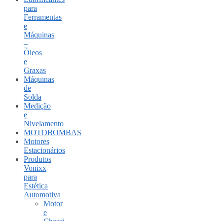
para
Ferramentas
e
Máquinas
–
Óleos
e
Graxas
Máquinas
de
Solda
Medição
e
Nivelamento
MOTOBOMBAS
Motores
Estacionários
Produtos
Vonixx
para
Estética
Automotiva
Motor
e