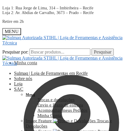
Loja 1: Rua Jorge de Lima, 314 – Imbiribeira – Recife
Loja 2: Av. Abdias de Carvalho, 3673 – Prado – Recife
Retire em 2h
MENU
Pesquisar por:
Pesquisar por:
Pesquisar
Pesquisar
Minha conta
Sulmaq | Loja de Ferramentas em Recife
Sobre nós
Loja
SAC
Menu
Trocas e devoluções
Envio e Prazo de entrega
Acompanhar meus Pedidos
Minha Conta
Image Feature
Trocas e
Devoluções