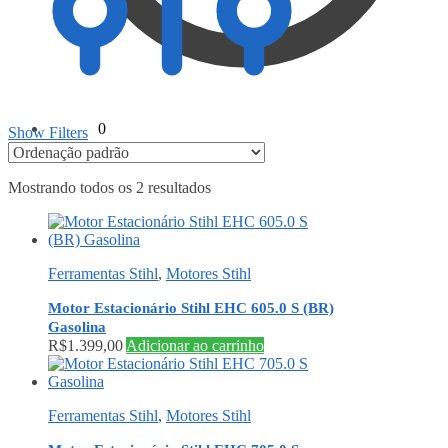
R$
0,00
0
Show Filters
Mostrando todos os 2 resultados
Ferramentas Stihl
,
Motores Stihl
Motor Estacionário Stihl EHC 605.0 S (BR)
Gasolina
R$
1.399,00
Adicionar ao carrinho
Ferramentas Stihl
,
Motores Stihl