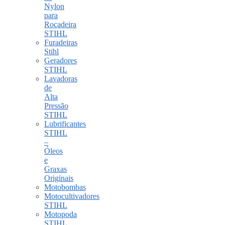
Nylon
para
Roçadeira
STIHL
Furadeiras
Stihl
Geradores
STIHL
Lavadoras
de
Alta
Pressão
STIHL
Lubrificantes
STIHL
–
Óleos
e
Graxas
Originais
Motobombas
Motocultivadores
STIHL
Motopoda
STIHL