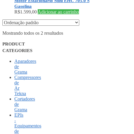
Motor Estacionário Stihl EHC 705.0 S
Gasolina
R$
1.599,00
Adicionar ao carrinho
Mostrando todos os 2 resultados
PRODUCT
CATEGORIES
Aparadores
de
Grama
Compressores
de
Ar
Tekna
Cortadores
de
Grama
EPIs
-
Equipamentos
de