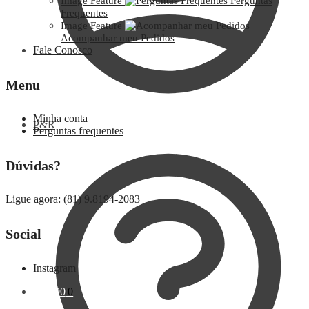
Image Feature
Perguntas
Frequentes
Image Feature
Acompanhar meu Pedidos
Fale Conosco
Menu
Minha conta
P&R
Perguntas frequentes
Dúvidas?
Ligue agora: (81) 9.8194-2083
Social
Instagram
R$
0,00
0