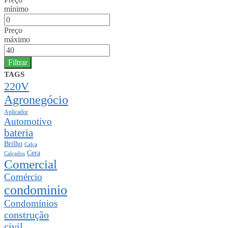
mínimo
Preço
máximo
Filtrar
TAGS
220V
Agronegócio
Aplicador
Automotivo
bateria
Brilho
Calça
Cera
Calçados
Comercial
Comércio
condominio
Condomínios
construção
civil