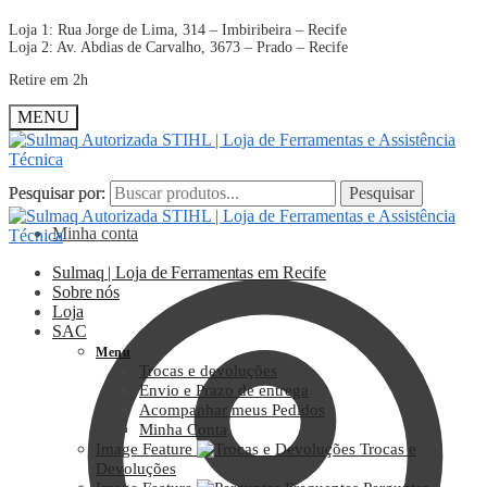
Loja 1: Rua Jorge de Lima, 314 – Imbiribeira – Recife
Loja 2: Av. Abdias de Carvalho, 3673 – Prado – Recife
Retire em 2h
MENU
Pesquisar por:
Pesquisar por:
Pesquisar
Pesquisar
Minha conta
Sulmaq | Loja de Ferramentas em Recife
Sobre nós
Loja
SAC
Menu
Trocas e devoluções
Envio e Prazo de entrega
Acompanhar meus Pedidos
Minha Conta
Image Feature
Trocas e
Devoluções