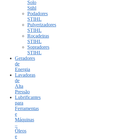
Solo
Stihl
Podadores
STIHL
Pulverizadores
STIHL
Roçadeiras
STIHL
Sopradores
STIHL
Geradores
de
Energia
Lavadoras
de
Alta
Pressão
Lubrificantes
para
Ferramentas
e
Máquinas
–
Óleos
e