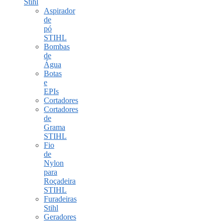
Stihl
Aspirador
de
pó
STIHL
Bombas
de
Água
Botas
e
EPIs
Cortadores
Cortadores
de
Grama
STIHL
Fio
de
Nylon
para
Roçadeira
STIHL
Furadeiras
Stihl
Geradores