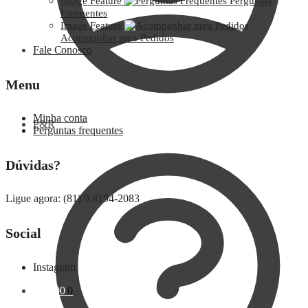
Image Feature
Perguntas
Frequentes
Image Feature
Acompanhar meu Pedidos
Fale Conosco
Menu
Minha conta
P&R
Perguntas frequentes
Dúvidas?
Ligue agora: (81) 9.8194-2083
Social
Instagram
R$
0,00
0