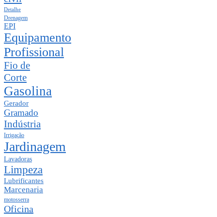
Detalhe
Drenagem
EPI
Equipamento
Profissional
Fio de
Corte
Gasolina
Gerador
Gramado
Indústria
Irrigação
Jardinagem
Lavadoras
Limpeza
Lubrificantes
Marcenaria
motosserra
Oficina