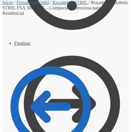
Início
/
Ferramentas Stihl
/
Roçadeiras STIHL
/
Roçadeira a Bateria
STIHL FSA 30.0 SET – Compacta e Silenciosa para Uso
Residencial
Finalizar