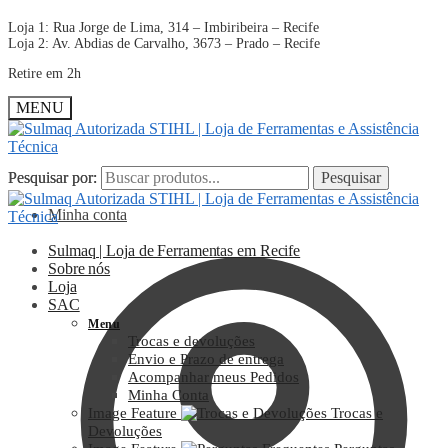
Loja 1: Rua Jorge de Lima, 314 – Imbiribeira – Recife
Loja 2: Av. Abdias de Carvalho, 3673 – Prado – Recife
Retire em 2h
MENU
Pesquisar por:
Pesquisar por:
Pesquisar
Pesquisar
Minha conta
Sulmaq | Loja de Ferramentas em Recife
Sobre nós
Loja
SAC
Menu
Trocas e devoluções
Envio e Prazo de entrega
Acompanhar meus Pedidos
Minha Conta
Image Feature
Trocas e
Devoluções