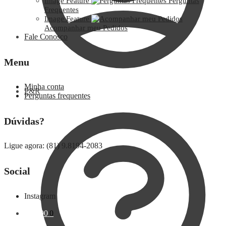
Image Feature
Perguntas
Frequentes
Image Feature
Acompanhar meu Pedidos
Fale Conosco
Menu
Minha conta
P&R
Perguntas frequentes
Dúvidas?
Ligue agora: (81) 9.8194-2083
Social
Instagram
R$
0,00
0