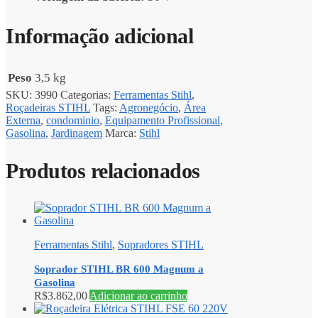
Informação adicional
Peso
3,5 kg
SKU:
3990
Categorias:
Ferramentas Stihl
,
Roçadeiras STIHL
Tags:
Agronegócio
,
Área
Externa
,
condominio
,
Equipamento Profissional
,
Gasolina
,
Jardinagem
Marca:
Stihl
Produtos relacionados
Ferramentas Stihl
,
Sopradores STIHL
Soprador STIHL BR 600 Magnum a
Gasolina
R$
3.862,00
Adicionar ao carrinho