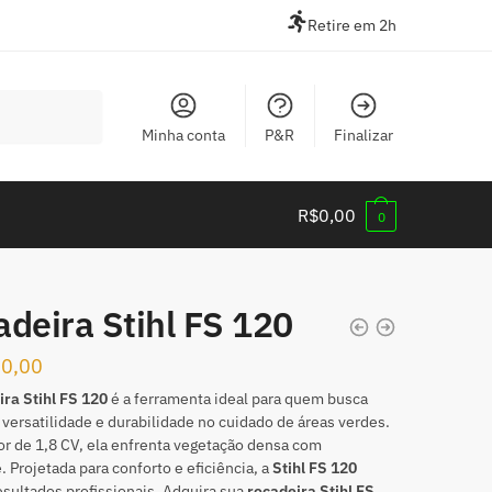
Retire em 2h
Minha conta
P&R
Finalizar
R$
0,00
0
deira Stihl FS 120
50,00
ra Stihl FS 120
é a ferramenta ideal para quem busca
 versatilidade e durabilidade no cuidado de áreas verdes.
 de 1,8 CV, ela enfrenta vegetação densa com
e. Projetada para conforto e eficiência, a
Stihl FS 120
esultados profissionais. Adquira sua
roçadeira Stihl FS