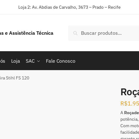
Loja 2: Av. Abdias de Carvalho, 3673 – Prado – Recife
Pesquisar
nós
Loja
SAC
Fale Conosco
ra Stihl FS 120
Roça
R$
1.9
A
Roçadei
potência,
Com motor
facilidad
garante r