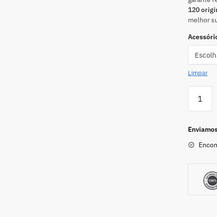
120 origi
melhor su
Acessóri
Limpar
Enviamos 
Encom