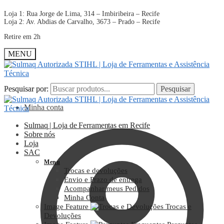
Loja 1: Rua Jorge de Lima, 314 – Imbiribeira – Recife
Loja 2: Av. Abdias de Carvalho, 3673 – Prado – Recife
Retire em 2h
MENU
Pesquisar por:
Pesquisar por:
Pesquisar
Pesquisar
Minha conta
Sulmaq | Loja de Ferramentas em Recife
Sobre nós
Loja
SAC
Menu
Trocas e devoluções
Envio e Prazo de entrega
Acompanhar meus Pedidos
Minha Conta
Image Feature
Trocas e
Devoluções