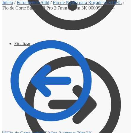
Início
/
Ferramentas Stihl
/
Fio de Nylon para Roçadeira STIHL
/
Fio de Corte Stihl CF3 Pro 2,7mm x 53m 3K 00009304304
Finalizar