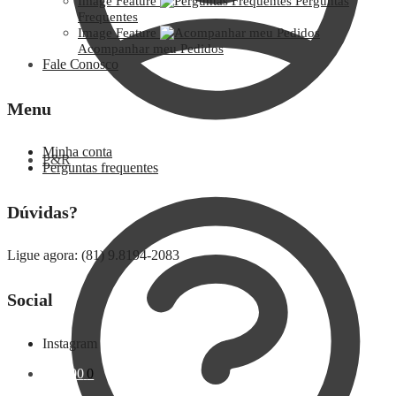
Image Feature
Perguntas
Frequentes
Image Feature
Acompanhar meu Pedidos
Fale Conosco
Menu
Minha conta
P&R
Perguntas frequentes
Dúvidas?
Ligue agora: (81) 9.8194-2083
Social
Instagram
R$
0,00
0