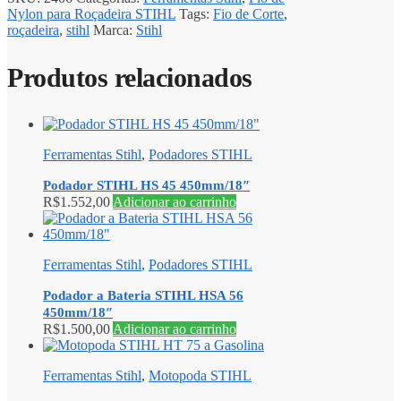
Nylon para Roçadeira STIHL
Tags:
Fio de Corte
,
roçadeira
,
stihl
Marca:
Stihl
Produtos relacionados
Ferramentas Stihl
,
Podadores STIHL
Podador STIHL HS 45 450mm/18″
R$
1.552,00
Adicionar ao carrinho
Ferramentas Stihl
,
Podadores STIHL
Podador a Bateria STIHL HSA 56
450mm/18″
R$
1.500,00
Adicionar ao carrinho
Ferramentas Stihl
,
Motopoda STIHL