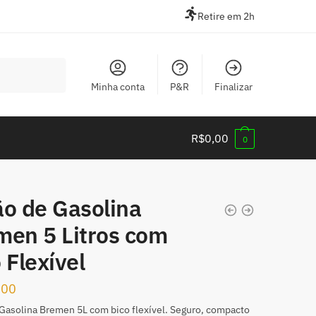
Retire em 2h
Minha conta
P&R
Finalizar
R$
0,00
0
ão de Gasolina
men 5 Litros com
 Flexível
,00
Gasolina Bremen 5L com bico flexível. Seguro, compacto