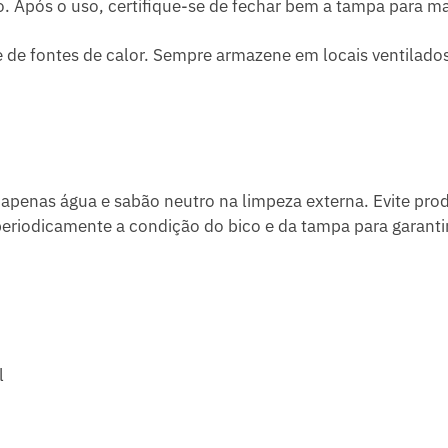
o. Após o uso, certifique-se de fechar bem a tampa para m
e de fontes de calor. Sempre armazene em locais ventilado
e apenas água e sabão neutro na limpeza externa. Evite pr
e periodicamente a condição do bico e da tampa para garan
l