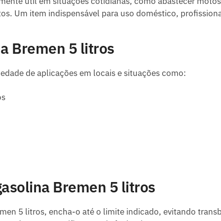
mente útil em situações cotidianas, como abastecer motos,
s. Um item indispensável para uso doméstico, profissiona
a Bremen 5 litros
edade de aplicações em locais e situações como:
os
solina Bremen 5 litros
en 5 litros, encha-o até o limite indicado, evitando transb