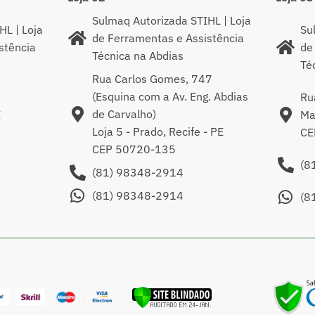
Sulmaq Autorizada STIHL | Loja
HL | Loja
Su
de Ferramentas e Assistência
stência
de
Técnica na Abdias
Té
Rua Carlos Gomes, 747
(Esquina com a Av. Eng. Abdias
Ru
de Carvalho)
E
Ma
Loja 5 - Prado, Recife - PE
CE
CEP 50720-135
(8
(81) 98348-2914
(81) 98348-2914
(8