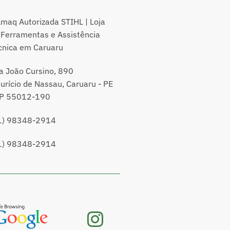
lmaq Autorizada STIHL | Loja
 Ferramentas e Assistência
cnica em Caruaru
a João Cursino, 890
urício de Nassau, Caruaru - PE
P 55012-190
1) 98348-2914
1) 98348-2914