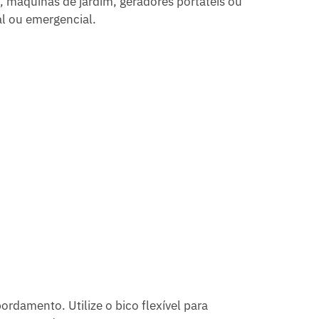
 máquinas de jardim, geradores portáteis ou
l ou emergencial.
ordamento. Utilize o bico flexível para