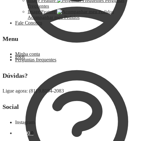
Image Feature
Perguntas
Frequentes
Image Feature
Acompanhar meu Pedidos
Fale Conosco
Menu
Minha conta
P&R
Perguntas frequentes
Dúvidas?
Ligue agora: (81) 9.8194-2083
Social
Instagram
R$
0,00
0