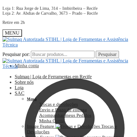
Loja 1: Rua Jorge de Lima, 314 – Imbiribeira – Recife
Loja 2: Av. Abdias de Carvalho, 3673 – Prado – Recife
Retire em 2h
MENU
Pesquisar por:
Pesquisar por:
Pesquisar
Pesquisar
Minha conta
Sulmaq | Loja de Ferramentas em Recife
Sobre nós
Loja
SAC
Menu
Trocas e devoluções
Envio e Prazo de entrega
Acompanhar meus Pedidos
Minha Conta
Image Feature
Trocas e
Devoluções