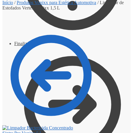
Início
/
Produtos Vonixx para Estética Automotiva
/
Limpador de
Estofados Vertex Vonixx 1,5 L
Finalizar