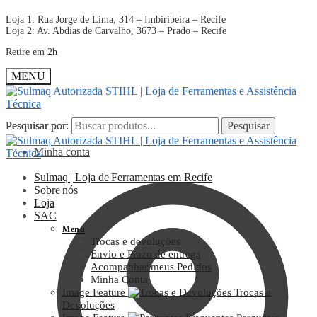
Loja 1: Rua Jorge de Lima, 314 – Imbiribeira – Recife
Loja 2: Av. Abdias de Carvalho, 3673 – Prado – Recife
Retire em 2h
MENU
Pesquisar por:
Pesquisar por:
Pesquisar
Pesquisar
Minha conta
Sulmaq | Loja de Ferramentas em Recife
Sobre nós
Loja
SAC
Menu
Trocas e devoluções
Envio e Prazo de entrega
Acompanhar meus Pedidos
Minha Conta
Image Feature
Trocas e
Devoluções