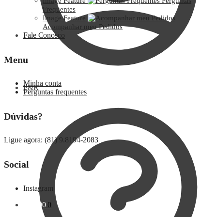
Image Feature
Perguntas
Frequentes
Image Feature
Acompanhar meu Pedidos
Fale Conosco
Menu
Minha conta
P&R
Perguntas frequentes
Dúvidas?
Ligue agora: (81) 9.8194-2083
Social
Instagram
R$
0,00
0