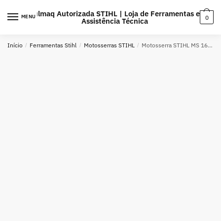
MENU
0
Início
/
Ferramentas Stihl
/
Motosserras STIHL
/
Motosserra STIHL MS 162 com corrente 61PMM3