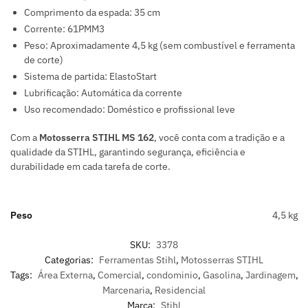
Comprimento da espada: 35 cm
Corrente: 61PMM3
Peso: Aproximadamente 4,5 kg (sem combustível e ferramenta
de corte)
Sistema de partida: ElastoStart
Lubrificação: Automática da corrente
Uso recomendado: Doméstico e profissional leve
Com a
Motosserra STIHL MS 162
, você conta com a tradição e a
qualidade da STIHL, garantindo segurança, eficiência e
durabilidade em cada tarefa de corte.
Peso
4,5 kg
SKU:
3378
Categorias:
Ferramentas Stihl
,
Motosserras STIHL
Tags:
Área Externa
,
Comercial
,
condominio
,
Gasolina
,
Jardinagem
,
Marcenaria
,
Residencial
Marca:
Stihl