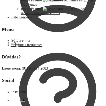
Image Feature
Perguntas
Frequentes
Image Feature
Acompanhar meu Pedidos
Fale Conosco
Menu
Minha conta
P&R
Perguntas frequentes
Dúvidas?
Ligue agora: (81) 9.8194-2083
Social
Instagram
R$
0,00
0