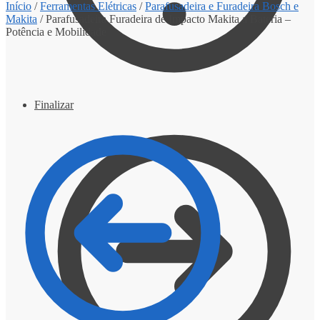
Início
/
Ferramentas Elétricas
/
Parafusadeira e Furadeira Bosch e
Makita
/
Parafusadeira Furadeira de Impacto Makita a Bateria –
Potência e Mobilidade
Finalizar