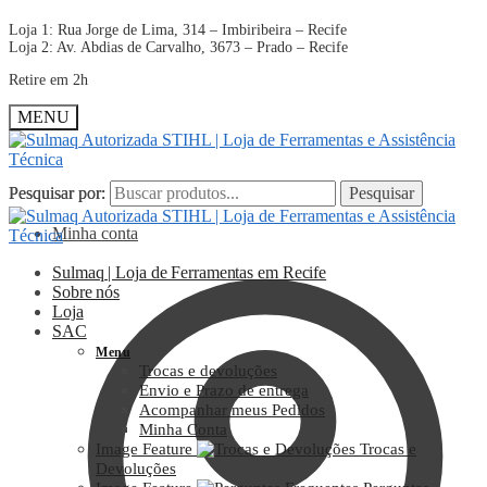
Loja 1: Rua Jorge de Lima, 314 – Imbiribeira – Recife
Loja 2: Av. Abdias de Carvalho, 3673 – Prado – Recife
Retire em 2h
MENU
Pesquisar por:
Pesquisar por:
Pesquisar
Pesquisar
Minha conta
Sulmaq | Loja de Ferramentas em Recife
Sobre nós
Loja
SAC
Menu
Trocas e devoluções
Envio e Prazo de entrega
Acompanhar meus Pedidos
Minha Conta
Image Feature
Trocas e
Devoluções