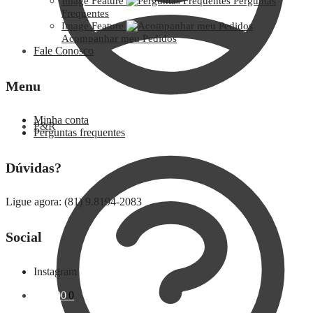
Image Feature
Perguntas
Frequentes
Image Feature
Acompanhar meu Pedidos
Fale Conosco
Menu
Minha conta
P&R
Perguntas frequentes
Dúvidas?
Ligue agora: (81) 9.8194-2083
Social
Instagram
R$
0,00
0