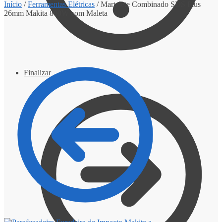
Início
/
Ferramentas Elétricas
/
Martelete Combinado SDS Plus
26mm Makita 800W com Maleta
Finalizar