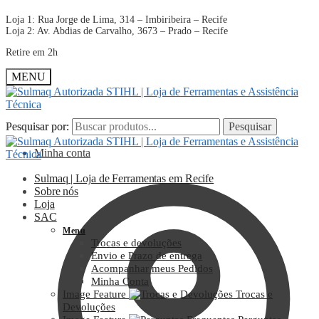
Loja 1: Rua Jorge de Lima, 314 – Imbiribeira – Recife
Loja 2: Av. Abdias de Carvalho, 3673 – Prado – Recife
Retire em 2h
MENU
Pesquisar por:
Pesquisar por:
Pesquisar
Pesquisar
Minha conta
Sulmaq | Loja de Ferramentas em Recife
Sobre nós
Loja
SAC
Menu
Trocas e devoluções
Envio e Prazo de entrega
Acompanhar meus Pedidos
Minha Conta
Image Feature
Trocas e
Devoluções