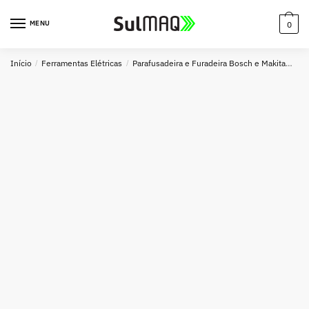
MENU
0
Início
/
Ferramentas Elétricas
/
Parafusadeira e Furadeira Bosch e Makita
Fur