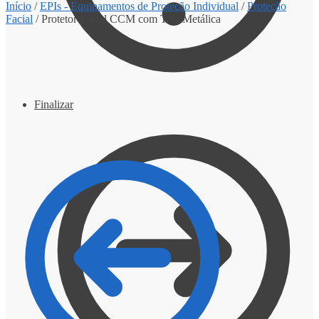
Início
/
EPIs - Equipamentos de Proteção Individual
/
Proteção
Facial
/
Protetor Facial CCM com Tela Metálica
Finalizar