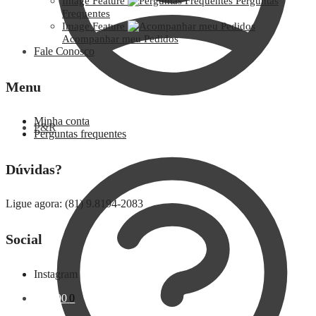
Image Feature
Perguntas
Frequentes
Image Feature
Acompanhar meu Pedidos
Fale Conosco
Menu
Minha conta
P&R
Perguntas frequentes
Dúvidas?
Ligue agora: (81) 9.8194-2083
Social
Instagram
R$
0,00
0