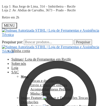
Loja 1: Rua Jorge de Lima, 314 – Imbiribeira – Recife
Loja 2: Av. Abdias de Carvalho, 3673 – Prado – Recife
Retire em 2h
MENU
Pesquisar por:
Pesquisar por:
Pesquisar
Pesquisar
Minha conta
Sulmaq | Loja de Ferramentas em Recife
Sobre nós
Loja
SAC
Menu
Trocas e devoluções
Envio e Prazo de entrega
Acompanhar meus Pedidos
Minha Conta
Image Feature
Trocas e
Devoluções