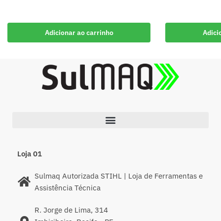
Adicionar ao carrinho
Adici
Loja 01
Sulmaq Autorizada STIHL | Loja de Ferramentas e
Assistência Técnica
R. Jorge de Lima, 314