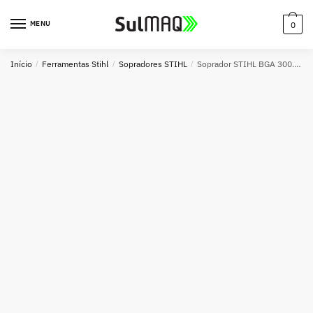
MENU
0
Início
/
Ferramentas Stihl
/
Sopradores STIHL
/
Soprador STIHL BGA 300.1 a Bateria – Potência Profissional e Baixo Ruído