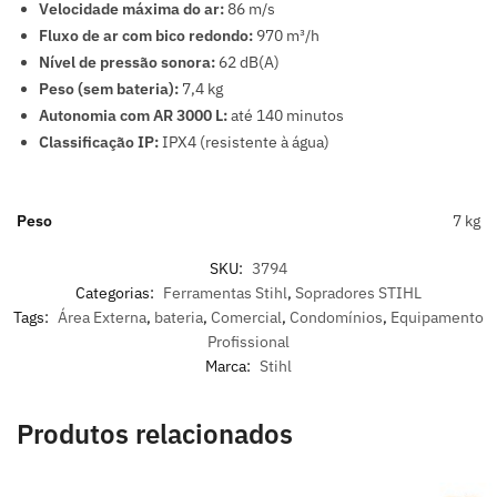
Velocidade máxima do ar:
86 m/s
Fluxo de ar com bico redondo:
970 m³/h
Nível de pressão sonora:
62 dB(A)
Peso (sem bateria):
7,4 kg
Autonomia com AR 3000 L:
até 140 minutos
Classificação IP:
IPX4 (resistente à água)
Peso
7 kg
SKU:
3794
Categorias:
Ferramentas Stihl
,
Sopradores STIHL
Tags:
Área Externa
,
bateria
,
Comercial
,
Condomínios
,
Equipamento
Profissional
Marca:
Stihl
Produtos relacionados