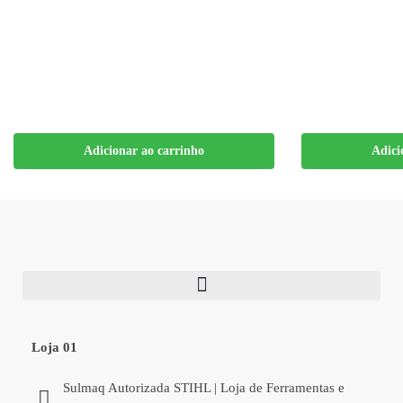
Adicionar ao carrinho
Adici
Loja 01
Sulmaq Autorizada STIHL | Loja de Ferramentas e