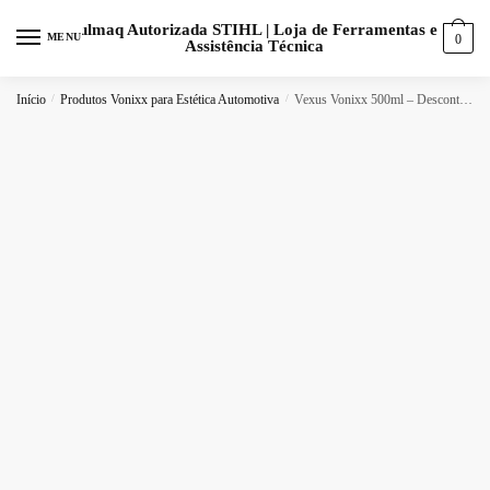
MENU
0
Início
/
Produtos Vonixx para Estética Automotiva
/
Vexus Vonixx 500ml – Descontaminante Ferroso para Rodas e Pintura