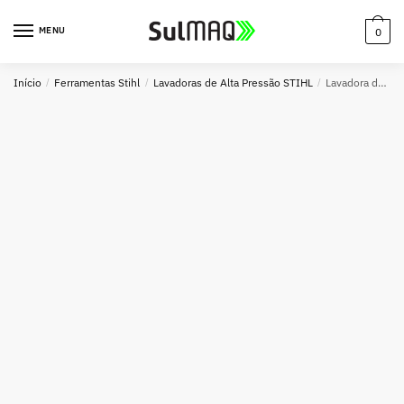
MENU
0
Início
/
Ferramentas Stihl
/
Lavadoras de Alta Pressão STIHL
/
Lavadora de Alta Pressão STIHL RE 110 PLUS 220V