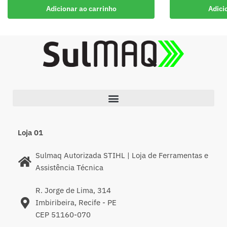
Adicionar ao carrinho
Adici
Loja 01
Sulmaq Autorizada STIHL | Loja de Ferramentas e
Assistência Técnica
R. Jorge de Lima, 314
Imbiribeira, Recife - PE
CEP 51160-070