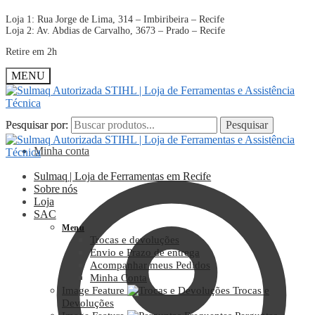
Loja 1: Rua Jorge de Lima, 314 – Imbiribeira – Recife
Loja 2: Av. Abdias de Carvalho, 3673 – Prado – Recife
Retire em 2h
MENU
Pesquisar por:
Pesquisar por:
Pesquisar
Pesquisar
Minha conta
Sulmaq | Loja de Ferramentas em Recife
Sobre nós
Loja
SAC
Menu
Trocas e devoluções
Envio e Prazo de entrega
Acompanhar meus Pedidos
Minha Conta
Image Feature
Trocas e
Devoluções