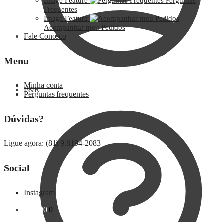
Image Feature
Perguntas
Frequentes
Image Feature
Acompanhar meu Pedidos
Fale Conosco
Menu
Minha conta
P&R
Perguntas frequentes
Dúvidas?
Ligue agora: (81) 9.8194-2083
Social
Instagram
R$
0,00
0