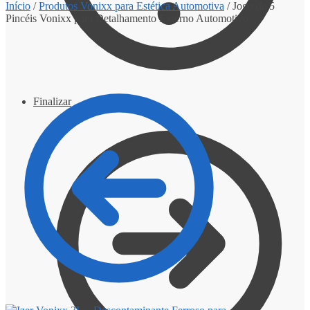
Início
/
Produtos Vonixx para Estética Automotiva
/
Jogo de 5
Pincéis Vonixx para Detalhamento Externo Automotivo
Finalizar