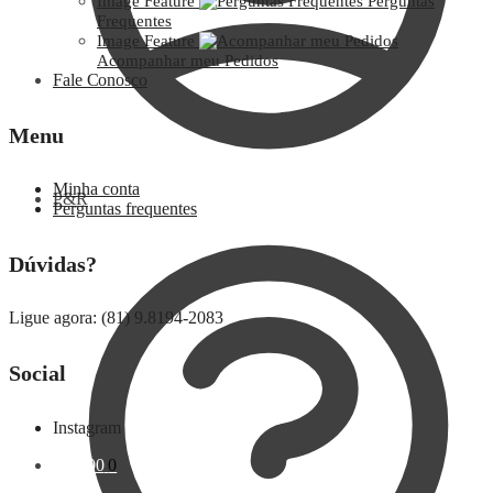
Image Feature
Perguntas
Frequentes
Image Feature
Acompanhar meu Pedidos
Fale Conosco
Menu
Minha conta
P&R
Perguntas frequentes
Dúvidas?
Ligue agora: (81) 9.8194-2083
Social
Instagram
R$
0,00
0