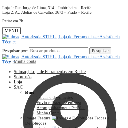
Loja 1: Rua Jorge de Lima, 314 – Imbiribeira – Recife
Loja 2: Av. Abdias de Carvalho, 3673 – Prado – Recife
Retire em 2h
MENU
Pesquisar por:
Pesquisar por:
Pesquisar
Pesquisar
Minha conta
Sulmaq | Loja de Ferramentas em Recife
Sobre nós
Loja
SAC
Menu
Trocas e devoluções
Envio e Prazo de entrega
Acompanhar meus Pedidos
Minha Conta
Image Feature
Trocas e
Devoluções