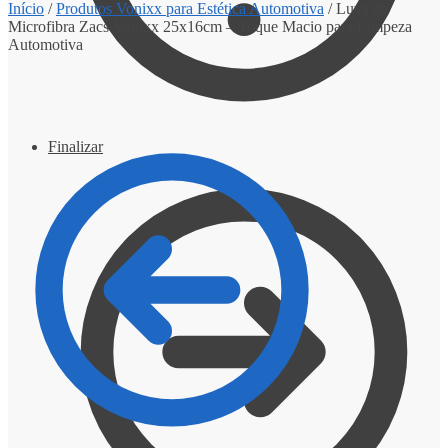
Início
/
Produtos Vonixx para Estética Automotiva
/
Luva de
Microfibra Zacs Vonixx 25x16cm – Toque Macio para Limpeza
Automotiva
Finalizar