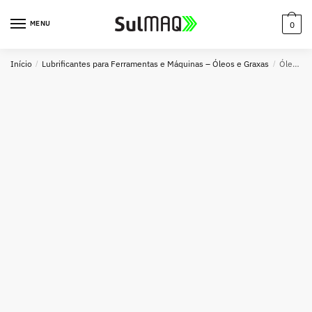
MENU
0
Início
/
Lubrificantes para Ferramentas e Máquinas – Óleos e Graxas
/
Óleo 2-Tempos Lubri Oregon 500ml para Motosserras e Equipamentos