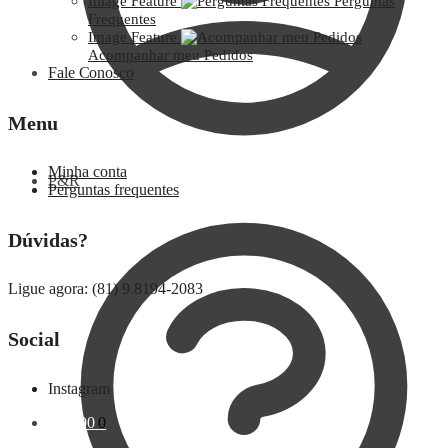
Image Feature
Perguntas
Frequentes
Image Feature
Acompanhar meu Pedidos
Fale Conosco
Menu
Minha conta
P&R
Perguntas frequentes
Dúvidas?
Ligue agora: (81) 9.8194-2083
Social
Instagram
R$
0,00
0