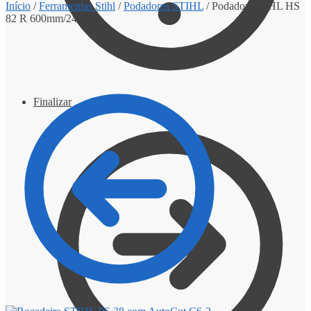
Início
/
Ferramentas Stihl
/
Podadores STIHL
/
Podador STIHL HS
82 R 600mm/24″
Finalizar