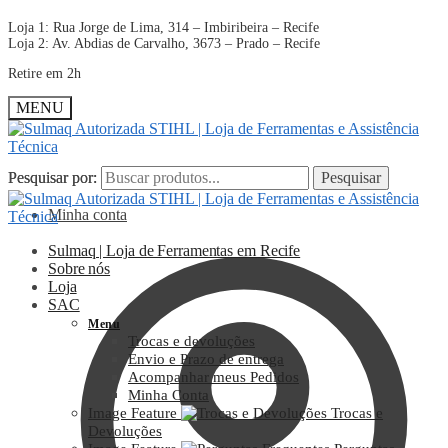
Loja 1: Rua Jorge de Lima, 314 – Imbiribeira – Recife
Loja 2: Av. Abdias de Carvalho, 3673 – Prado – Recife
Retire em 2h
MENU
Pesquisar por:
Pesquisar por:
Pesquisar
Pesquisar
Minha conta
Sulmaq | Loja de Ferramentas em Recife
Sobre nós
Loja
SAC
Menu
Trocas e devoluções
Envio e Prazo de entrega
Acompanhar meus Pedidos
Minha Conta
Image Feature
Trocas e
Devoluções