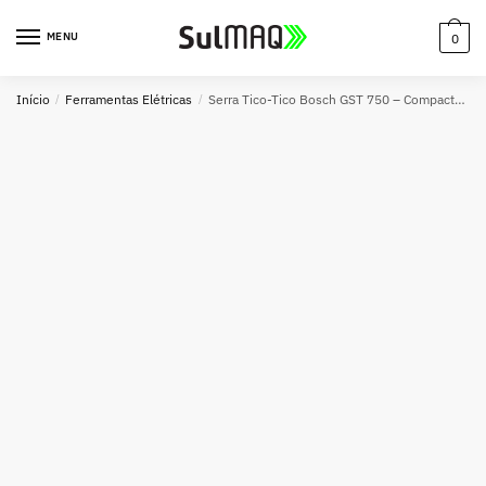
MENU
0
Início
/
Ferramentas Elétricas
/
Serra Tico-Tico Bosch GST 750 – Compacta, Precisa e Potente