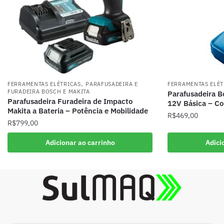
,
FERRAMENTAS ELÉTRICAS
PARAFUSADEIRA E
FERRAMENTAS ELÉT
FURADEIRA BOSCH E MAKITA
Parafusadeira 
Parafusadeira Furadeira de Impacto
12V Básica – Co
Makita a Bateria – Potência e Mobilidade
R$
469,00
R$
799,00
Adicionar ao carrinho
Adici