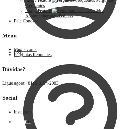
Image Feature
Perguntas
Frequentes
Image Feature
Acompanhar meu Pedidos
Fale Conosco
Menu
Minha conta
P&R
Perguntas frequentes
Dúvidas?
Ligue agora: (81) 9.8194-2083
Social
Instagram
R$
0,00
0