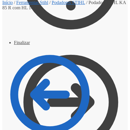
Início
/
Ferramentas Stihl
/
Podadores STIHL
/
Podador STIHL KA
85 R com HL 145
Finalizar