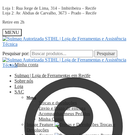
Loja 1: Rua Jorge de Lima, 314 – Imbiribeira – Recife
Loja 2: Av. Abdias de Carvalho, 3673 – Prado – Recife
Retire em 2h
MENU
Pesquisar por:
Pesquisar por:
Pesquisar
Pesquisar
Minha conta
Sulmaq | Loja de Ferramentas em Recife
Sobre nós
Loja
SAC
Menu
Trocas e devoluções
Envio e Prazo de entrega
Acompanhar meus Pedidos
Minha Conta
Image Feature
Trocas e
Devoluções