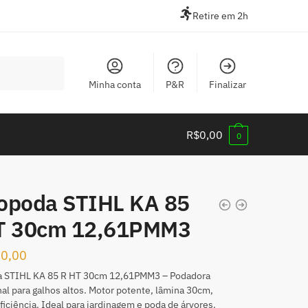
Retire em 2h
Minha conta
P&R
Finalizar
R$
0,00
0
opoda STIHL KA 85
T 30cm 12,61PMM3
80,00
 STIHL KA 85 R HT 30cm 12,61PMM3 – Podadora
nal para galhos altos. Motor potente, lâmina 30cm,
iciência. Ideal para jardinagem e poda de árvores.