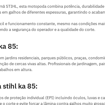
emã STIHL, esta motopoda combina potência, durabilidad
os em galhos de diferentes espessuras, garantindo o acaba
fácil e funcionamento constante, mesmo nas condições mai
ndo a segurança do operador e a qualidade do corte.
ka 85:
em jardins residenciais, parques públicos, praças, condomín
nção de cercas vivas altas. Profissionais de jardinagem, 
abalhos em altura.
tihl ka 85:
de proteção individual (EPI) incluindo óculos, luvas e cap
 o corte e evite forçar a lâmina contra galhos muito gros