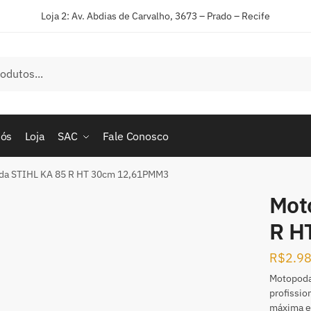
Loja 2: Av. Abdias de Carvalho, 3673 – Prado – Recife
nós
Loja
SAC
Fale Conosco
da STIHL KA 85 R HT 30cm 12,61PMM3
Mot
R H
R$
2.9
Motopoda
profissio
máxima ef