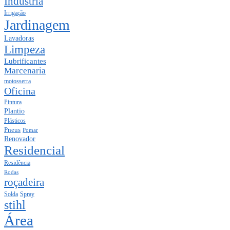
Indústria
Irrigação
Jardinagem
Lavadoras
Limpeza
Lubrificantes
Marcenaria
motosserra
Oficina
Pintura
Plantio
Plásticos
Pneus
Pomar
Renovador
Residencial
Residência
Rodas
roçadeira
Solda
Spray
stihl
Área