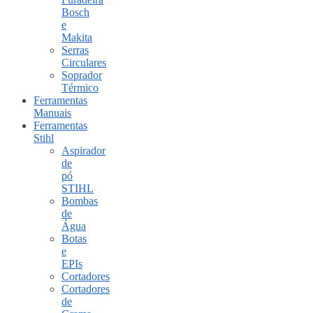
Bosch
e
Makita
Serras
Circulares
Soprador
Térmico
Ferramentas
Manuais
Ferramentas
Stihl
Aspirador
de
pó
STIHL
Bombas
de
Água
Botas
e
EPIs
Cortadores
Cortadores
de