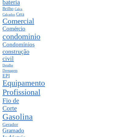
bateria
Brilho
Calça
Cera
Calçados
Comercial
Comércio
condominio
Condomínios
construção
civil
Detalhe
Drenagem
EPI
Equipamento
Profissional
Fio de
Corte
Gasolina
Gerador
Gramado