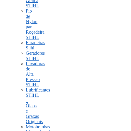
Grama
STIHL
Fio
de
Nylon
para
Roçadeira
STIHL
Furadeiras
Stihl
Geradores
STIHL
Lavadoras
de
Alta
Pressão
STIHL
Lubrificantes
STIHL
–
Óleos
e
Graxas
Originais
Motobombas