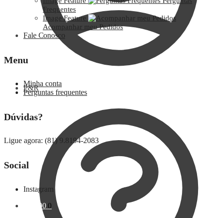
Image Feature
Perguntas
Frequentes
Image Feature
Acompanhar meu Pedidos
Fale Conosco
Menu
Minha conta
P&R
Perguntas frequentes
Dúvidas?
Ligue agora: (81) 9.8194-2083
Social
Instagram
R$
0,00
0