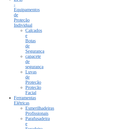
-
Equipamentos
de
Proteção
Individual
Calçados
e
Botas
de
Segurança
capacete
de
segurança
Luvas
de
Proteção
Proteção
Facial
Ferramentas
Elétricas
Esmerilhadeiras
Profissionais
Parafusadeira
e
Furadeira