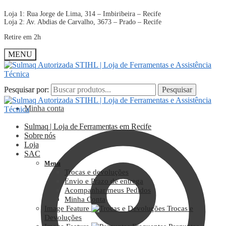
Loja 1: Rua Jorge de Lima, 314 – Imbiribeira – Recife
Loja 2: Av. Abdias de Carvalho, 3673 – Prado – Recife
Retire em 2h
MENU
Pesquisar por:
Pesquisar por:
Pesquisar
Pesquisar
Minha conta
Sulmaq | Loja de Ferramentas em Recife
Sobre nós
Loja
SAC
Menu
Trocas e devoluções
Envio e Prazo de entrega
Acompanhar meus Pedidos
Minha Conta
Image Feature
Trocas e
Devoluções