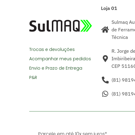
Loja 01
Sulmaq Aut
de Ferrame
Técnica
Trocas e devoluções
R. Jorge d
Imbiribeira
Acompanhar meus pedidos
CEP 5116
Envio e Prazo de Entrega
P&R
(81) 9819
(81) 9819
Parcele em até 10x sem juros*