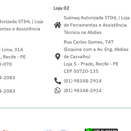
Loja 02
Sulmaq Autorizada STIHL | Loja
orizada STIHL | Loja
de Ferramentas e Assistência
ntas e Assistência
Técnica na Abdias
Rua Carlos Gomes, 747
(Esquina com a Av. Eng. Abdias
e Lima, 314
de Carvalho)
, Recife - PE
Loja 5 - Prado, Recife - PE
0-070
CEP 50720-135
4-2083
(81) 98348-2914
(81) 98348-2914
4-2083