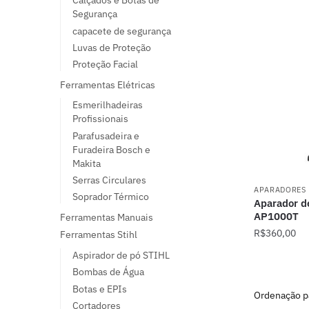
Calçados e Botas de
Segurança
capacete de segurança
Luvas de Proteção
Proteção Facial
Ferramentas Elétricas
Esmerilhadeiras
Profissionais
Parafusadeira e
Furadeira Bosch e
Makita
Serras Circulares
APARADORES
Soprador Térmico
Aparador d
AP1000T
Ferramentas Manuais
R$
360,00
Ferramentas Stihl
Aspirador de pó STIHL
Bombas de Água
Botas e EPIs
Cortadores