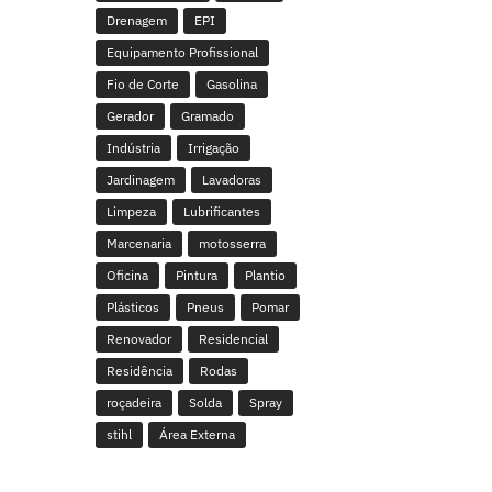
Drenagem
EPI
Equipamento Profissional
Fio de Corte
Gasolina
Gerador
Gramado
Indústria
Irrigação
Jardinagem
Lavadoras
Limpeza
Lubrificantes
Marcenaria
motosserra
Oficina
Pintura
Plantio
Plásticos
Pneus
Pomar
Renovador
Residencial
Residência
Rodas
roçadeira
Solda
Spray
stihl
Área Externa