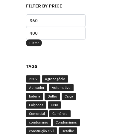
FILTER BY PRICE
Filtrar
TAGS
220V
Agronegócio
Aplicador
Automotivo
bateria
Brilho
Calça
Calçados
Cera
Comercial
Comércio
condominio
Condomínios
construção civil
Detalhe